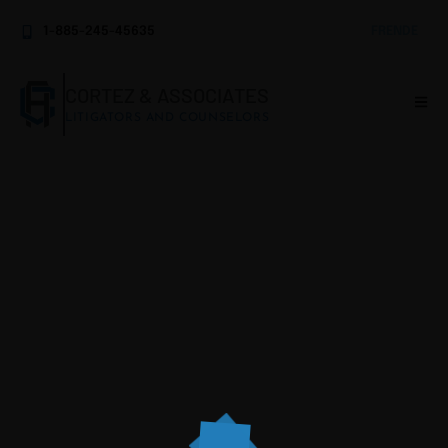
1-885-245-45635
FR
EN
DE
CORTEZ & ASSOCIATES
LITIGATORS AND COUNSELORS